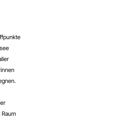
ffpunkte
rsee
ller
rinnen
gegnen.
der
g Raum