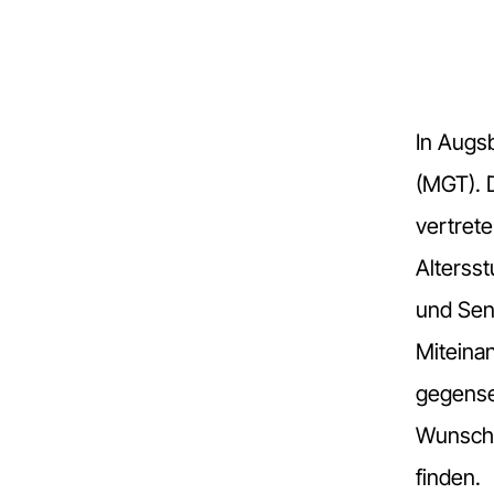
In Augs
(MGT). 
vertrete
Alterss
und Sen
Miteinan
gegensei
Wunsch 
finden.