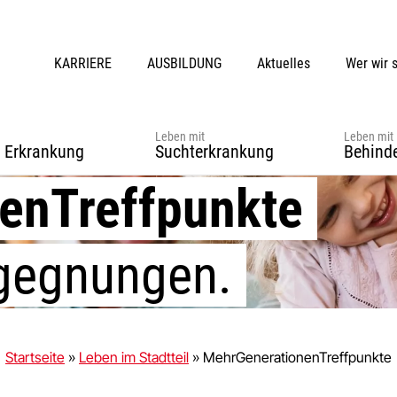
KARRIERE
AUSBILDUNG
Aktuelles
Wer wir 
Leben mit
Leben mit
r Erkrankung
Suchterkrankung
Behind
enTreffpunkte
egegnungen.
Startseite
»
Leben im Stadtteil
»
MehrGenerationenTreffpunkte