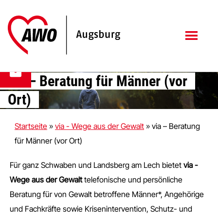
Zum
Zur
Inhalt
Fußzeile
springen
springen
via – Beratung für Männer (vor
Ort)
Startseite
»
via - Wege aus der Gewalt
»
via – Beratung
für Männer (vor Ort)
Für ganz Schwaben und Landsberg am Lech bietet
via -
Wege aus der Gewalt
telefonische und persönliche
Beratung für von Gewalt betroffene Männer*, Angehörige
und Fachkräfte sowie Krisenintervention, Schutz- und