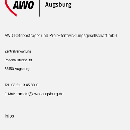
Footer
AWO Betriebsträger und Projektentwicklungsgesellschaft mbH
Zentralverwaltung
Rosenaustraße 38
86150 Augsburg
Tel.: 08 21 – 3 45 80-0
kontakt@awo-augsburg.de
E-Mail:
Infos