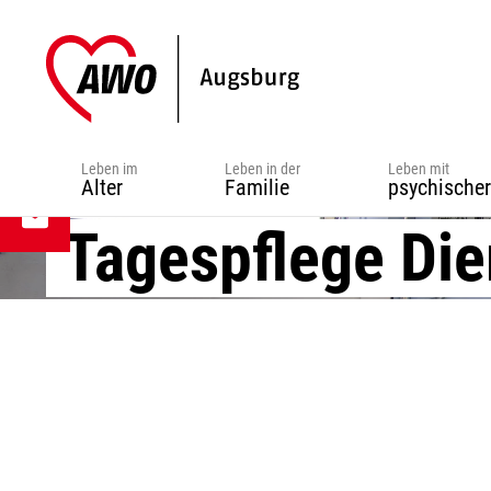
Zur
Zum
Zur
Hauptnavigation
Inhalt
Fußzeile
springen
springen
springen
Leben im
Leben in der
Leben mit
Alter
Familie
psychische
Tagespflege Die