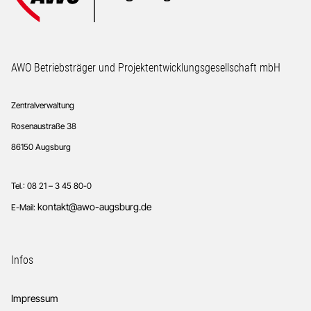
Footer
AWO Betriebsträger und Projektentwicklungsgesellschaft mbH
Zentralverwaltung
Rosenaustraße 38
86150 Augsburg
Tel.: 08 21 – 3 45 80-0
kontakt@awo-augsburg.de
E-Mail:
Infos
Impressum