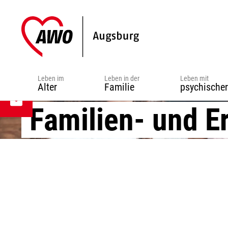
Zur
Zum
Zur
Hauptnavigation
Inhalt
Fußzeile
springen
springen
springen
Leben im
Leben in der
Leben mit
Alter
Familie
psychische
Familien- und E