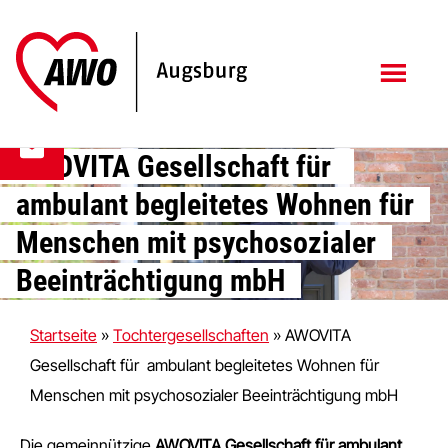
Zum
Zur
Inhalt
Fußzeile
springen
springen
AWOVITA Gesellschaft für
ambulant begleitetes Wohnen für
Menschen mit psychosozialer
Beeinträchtigung mbH
Startseite
»
Tochtergesellschaften
»
AWOVITA
Gesellschaft für ambulant begleitetes Wohnen für
Menschen mit psychosozialer Beeinträchtigung mbH
Die gemeinnützige
AWOVITA Gesellschaft für ambulant