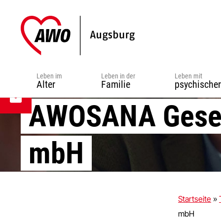
Zur
Zum
Zur
Hauptnavigation
Inhalt
Fußzeile
springen
springen
springen
Leben im
Leben in der
Leben mit
Alter
Familie
psychische
AWOSANA Gesell
mbH
Startseite
»
mbH