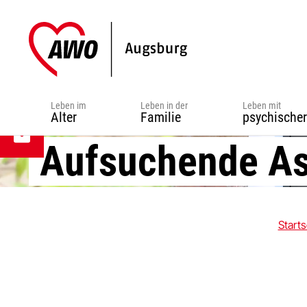
Zur
Zum
Zur
Hauptnavigation
Inhalt
Fußzeile
springen
springen
springen
Leben im
Leben in der
Leben mit
Alter
Familie
psychische
Aufsuchende As
Starts