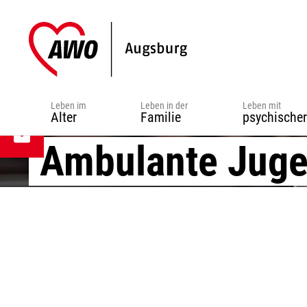
Zur
Zum
Zur
Hauptnavigation
Inhalt
Fußzeile
springen
springen
springen
Leben im
Leben in der
Leben mit
Alter
Familie
psychische
Ambulante Juge