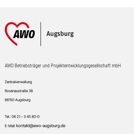
Footer
AWO Betriebsträger und Projektentwicklungsgesellschaft mbH
Zentralverwaltung
Rosenaustraße 38
86150 Augsburg
Tel.: 08 21 – 3 45 80-0
kontakt@awo-augsburg.de
E-Mail: