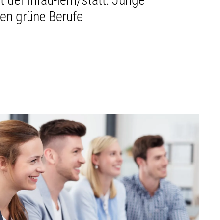
 der infau-lern/statt: Junge
en grüne Berufe