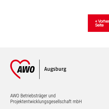
Gehe
« Vorhe
zu
Seite
Footer
AWO Betriebsträger und
Projektentwicklungsgesellschaft mbH