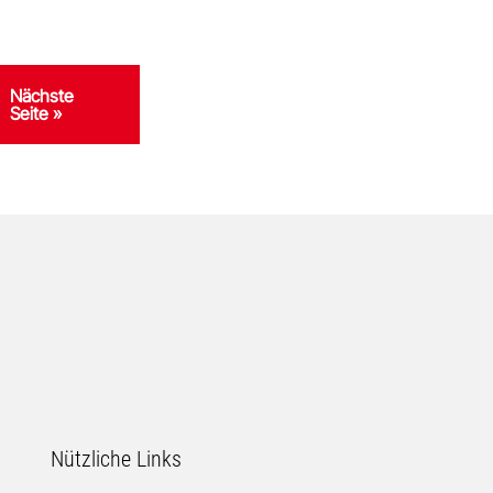
ene
Gehe
Nächste
zu
Seite »
iten
Nützliche Links