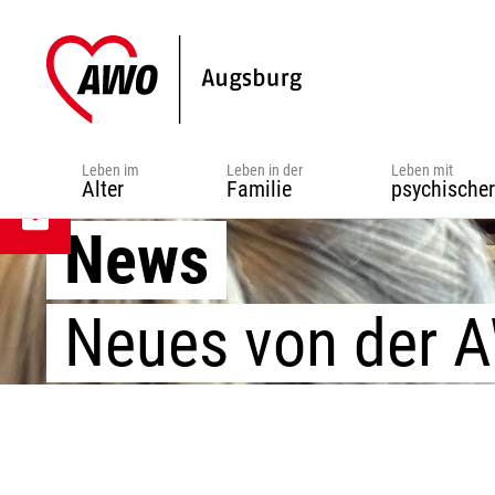
Zur
Zum
Zur
Hauptnavigation
Inhalt
Fußzeile
springen
springen
springen
Leben im
Leben in der
Leben mit
Alter
Familie
psychische
News
Neues von der 