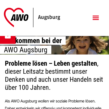
Zum
Zur
Inhalt
Fußzeile
springen
springen
Willkommen bei der
AWO Augsburg
Probleme lösen – Leben gestalten
,
dieser Leitsatz bestimmt unser
Denken und auch unser Handeln seit
über 100 Jahren.
Als AWO Augsburg wollen wir soziale Probleme lösen.
Daher entwickeln wir offensiv und kompetent individuelle