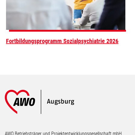
Fortbildungsprogramm Sozialpsychiatrie 2026
Footer
AWO Betriebsträger und Projektentwicklungsgesellschaft mbH