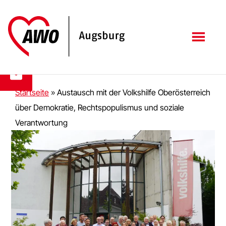
Zum
Zur
Inhalt
Fußzeile
springen
springen
Startseite
»
Austausch mit der Volkshilfe Oberösterreich
über Demokratie, Rechtspopulismus und soziale
Verantwortung