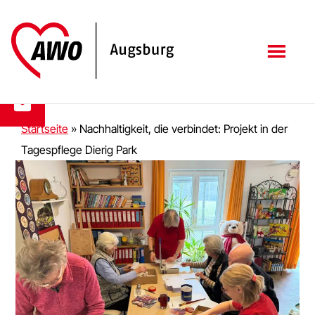
Zum
Zur
Inhalt
Fußzeile
springen
springen
Startseite
»
Nachhaltigkeit, die verbindet: Projekt in der
Tagespflege Dierig Park